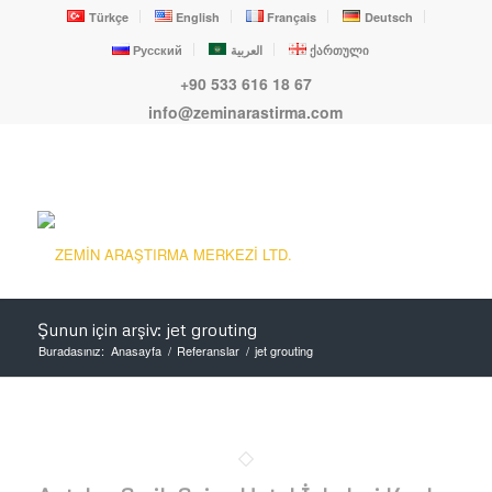
Türkçe
English
Français
Deutsch
Русский
العربية
ქართული
+90 533 616 18 67
info@zeminarastirma.com
Şunun için arşiv: jet grouting
Buradasınız:
Anasayfa
/
Referanslar
/
jet grouting