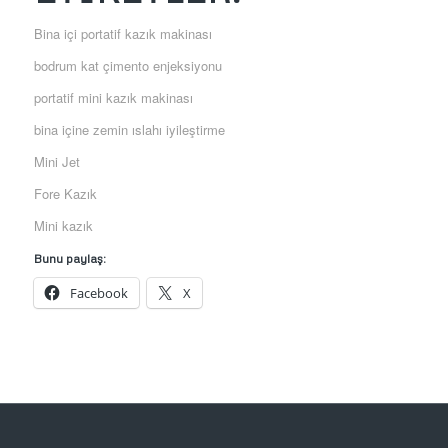
Bina içi portatif kazık makinası
bodrum kat çimento enjeksiyonu
portatif mini kazık makinası
bina içine zemin ıslahı iyileştirme
Mini Jet
Fore Kazık
Mini kazık
Bunu paylaş:
Facebook
X