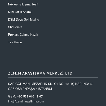
Nükleer Sıkışma Testi
Mini kazık-Ankraj
DSM Deep Soil Mixing
Shot-crete
Prekast Çakma Kazık
Taş Kolon
ZEMIN ARAŞTIRMA MERKEZI LTD.
SARIGÖL MAH. MEZARLIK SK. C1 NO: 108 İÇ KAPI NO: 63
GAZİOSMANPAŞA / İSTANBUL
GSM: +90 533 616 18 67
info@zeminarastirma.com