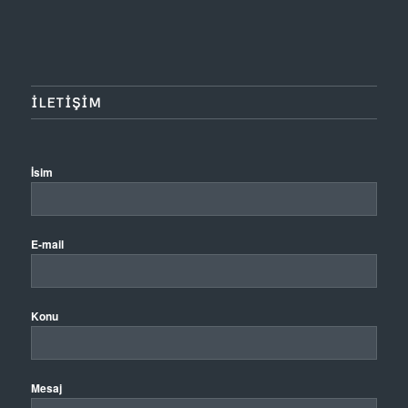
ILETIŞIM
İsim
E-mail
Konu
Mesaj