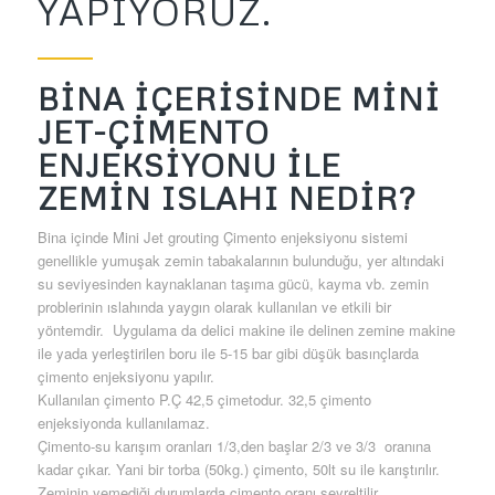
YAPIYORUZ.
BİNA İÇERİSİNDE MİNİ
JET-ÇİMENTO
ENJEKSİYONU İLE
ZEMİN ISLAHI NEDİR?
Bina içinde Mini Jet grouting Çimento enjeksiyonu sistemi
genellikle yumuşak zemin tabakalarının bulunduğu, yer altındaki
su seviyesinden kaynaklanan taşıma gücü, kayma vb. zemin
problerinin ıslahında yaygın olarak kullanılan ve etkili bir
yöntemdir. Uygulama da delici makine ile delinen zemine makine
ile yada yerleştirilen boru ile 5-15 bar gibi düşük basınçlarda
çimento enjeksiyonu yapılır.
Kullanılan çimento P.Ç 42,5 çimetodur. 32,5 çimento
enjeksiyonda kullanılamaz.
Çimento-su karışım oranları 1/3,den başlar 2/3 ve 3/3 oranına
kadar çıkar. Yani bir torba (50kg.) çimento, 50lt su ile karıştırılır.