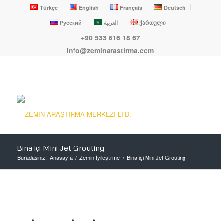
Türkçe
English
Français
Deutsch
Русский
العربية
ქართული
+90 533 616 18 67
info@zeminarastirma.com
Bina içi Mini Jet Grouting
Buradasınız:
Anasayfa
/
Zemin İyileştirme
/
Bina içi Mini Jet Grouting