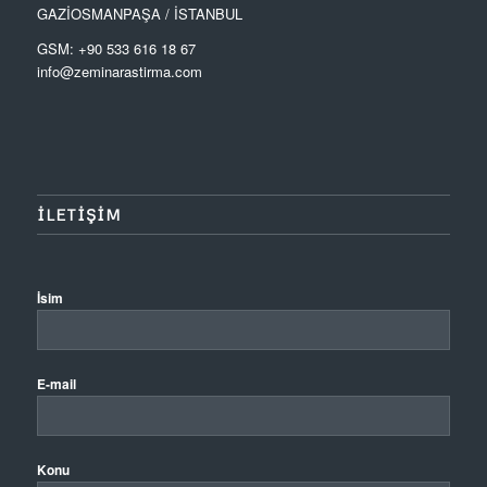
GAZİOSMANPAŞA / İSTANBUL
GSM: +90 533 616 18 67
info@zeminarastirma.com
ILETIŞIM
İsim
E-mail
Konu