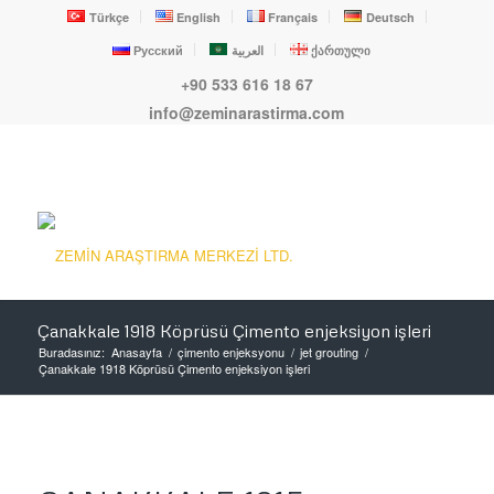
Türkçe
English
Français
Deutsch
Русский
العربية
ქართული
+90 533 616 18 67
info@zeminarastirma.com
Çanakkale 1918 Köprüsü Çimento enjeksiyon işleri
Buradasınız:
Anasayfa
/
çimento enjeksyonu
/
jet grouting
/
Çanakkale 1918 Köprüsü Çimento enjeksiyon işleri