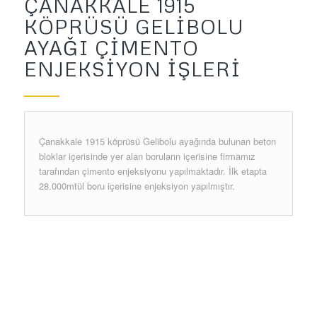
ÇANAKKALE 1915
KÖPRÜSÜ GELIBOLU
AYAĞI ÇIMENTO
ENJEKSIYON IŞLERI
Çanakkale 1915 köprüsü Gelibolu ayağında bulunan beton
bloklar içerisinde yer alan boruların içerisine firmamız
tarafından çimento enjeksiyonu yapılmaktadır. İlk etapta
28.000mtül boru içerisine enjeksiyon yapılmıştır.