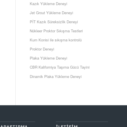
Kazık Yükleme Deneyi
Jet Grout Yükleme Deneyi
PİT Kazık Süreksizlik Deneyi
Nükleer Proktor Sıkışma Testleri
Kum Konisi ile sıkışma kontrolü
Proktor Deneyi
Plaka Yükleme Deneyi
CBR Kaliforniya Taşıma Gücü Tayini
Dinamik Plaka Yükleme Deneyi
 ARAŞTIRMA
ILETIŞIM