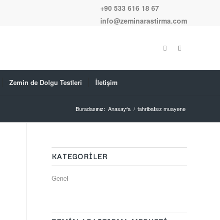
+90 533 616 18 67
info@zeminarastirma.com
Zemin de Dolgu Testleri
İletişim
Buradasınız:
Anasayfa
/
tahribatsız muayene
KATEGORILER
Genel