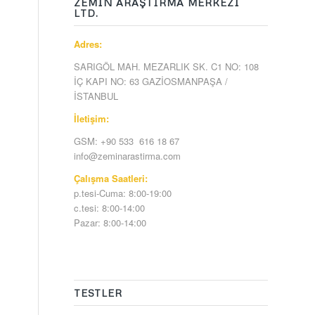
ZEMİN ARAŞTIRMA MERKEZİ
LTD.
Adres:
SARIGÖL MAH. MEZARLIK SK. C1 NO: 108
İÇ KAPI NO: 63 GAZİOSMANPAŞA /
İSTANBUL
İletişim:
GSM: +90 533 616 18 67
info@zeminarastirma.com
Çalışma Saatleri:
p.tesi-Cuma: 8:00-19:00
c.tesi: 8:00-14:00
Pazar: 8:00-14:00
TESTLER