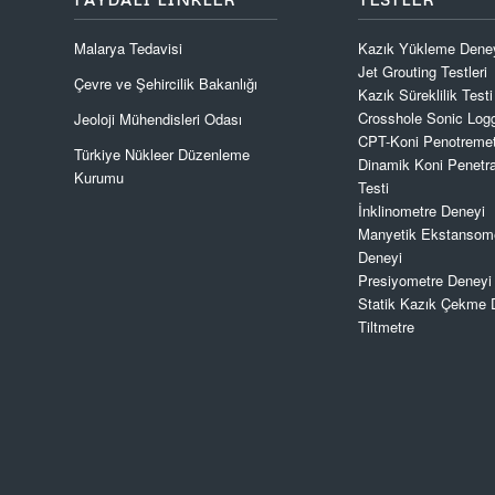
Malarya Tedavisi
Kazık Yükleme Dene
Jet Grouting Testleri
Çevre ve Şehircilik Bakanlığı
Kazık Süreklilik Testi
Crosshole Sonic Log
Jeoloji Mühendisleri Odası
CPT-Koni Penotremet
Türkiye Nükleer Düzenleme
Dinamik Koni Penetr
Kurumu
Testi
İnklinometre Deneyi
Manyetik Ekstansom
Deneyi
Presiyometre Deneyi
Statik Kazık Çekme 
Tiltmetre