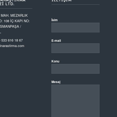
I LTD.
 MAH. MEZARLIK
İsim
O: 108 İÇ KAPI NO:
OSMANPAŞA /
L
 533 616 18 67
E-mail
narastirma.com
Konu
Mesaj