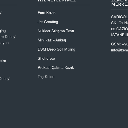
MERKEZ
yi
Fore Kazık
SARIGÖL
Jet Grouting
SK. C1 N
63 GAZİ
ging
Nükleer Sıkışma Testi
İSTANBU
re Deneyi
Mini kazık-Ankraj
asyon
GSM: +90
DSM Deep Soil Mixing
info@zemi
Shot-crete
etre
Prekast Çakma Kazık
Taş Kolon
Deneyi