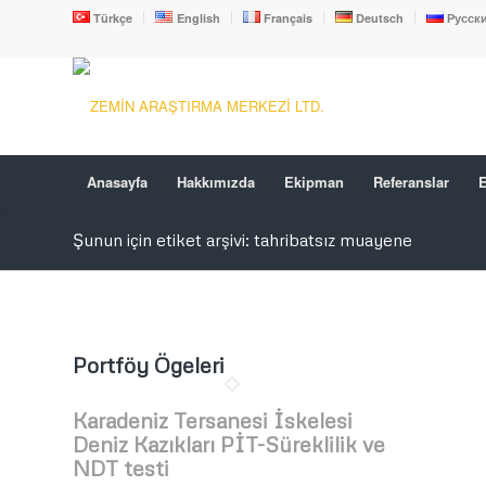
Türkçe
English
Français
Deutsch
Русск
Anasayfa
Hakkımızda
Ekipman
Referanslar
E
Şunun için etiket arşivi: tahribatsız muayene
Portföy Ögeleri
Karadeniz Tersanesi İskelesi
Deniz Kazıkları PİT-Süreklilik ve
NDT testi