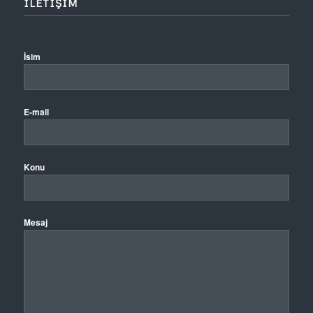
ILETIŞIM
İsim
E-mail
Konu
Mesaj