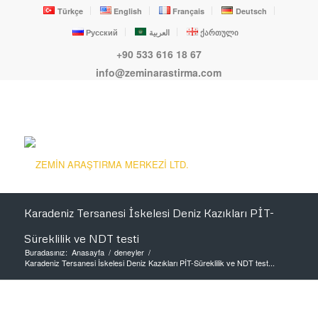
Türkçe
English
Français
Deutsch
Русский
العربية
ქართული
+90 533 616 18 67
info@zeminarastirma.com
Karadeniz Tersanesi İskelesi Deniz Kazıkları PİT-
Süreklilik ve NDT testi
Buradasınız:
Anasayfa
/
deneyler
/
Karadeniz Tersanesi İskelesi Deniz Kazıkları PİT-Süreklilik ve NDT test...