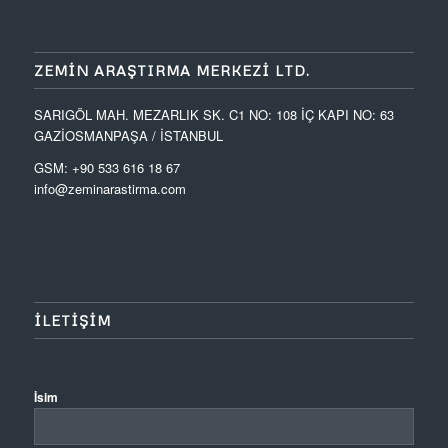
ZEMIN ARAŞTIRMA MERKEZI LTD.
SARIGÖL MAH. MEZARLIK SK. C1 NO: 108 İÇ KAPI NO: 63
GAZİOSMANPAŞA / İSTANBUL
GSM: +90 533 616 18 67
info@zeminarastirma.com
ILETIŞIM
İsim