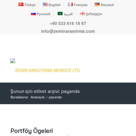
Türkçe
English
Français
Deutsch
Русский
العربية
ქართული
+90 533 616 18 67
info@zeminarastirma.com
Şunun için etiket arşivi: payanda
Buradasınız:
Anasayfa
/
payanda
Portföy Ögeleri