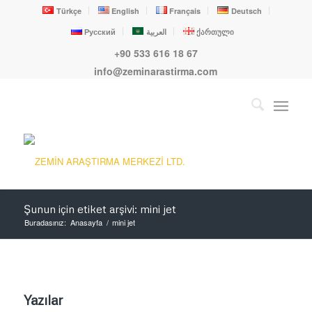
Türkçe
English
Français
Deutsch
Русский
العربية
ქართული
+90 533 616 18 67
info@zeminarastirma.com
Şunun için etiket arşivi: mini jet
Buradasınız:
Anasayfa
/
mini jet
Yazılar