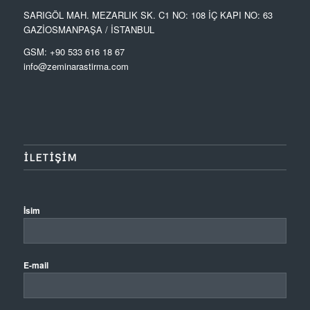
SARIGÖL MAH. MEZARLIK SK. C1 NO: 108 İÇ KAPI NO: 63
GAZİOSMANPAŞA / İSTANBUL
GSM: +90 533 616 18 67
info@zeminarastirma.com
ILETIŞIM
İsim
E-mail