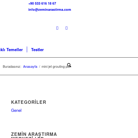
+90 533 616 18 67
info@zeminarastirma.com
klı Temeller
Testler
Buradasınız:
Anasayfa
/
mini jet grouting pdf
KATEGORILER
Genel
ZEMİN ARAŞTIRMA