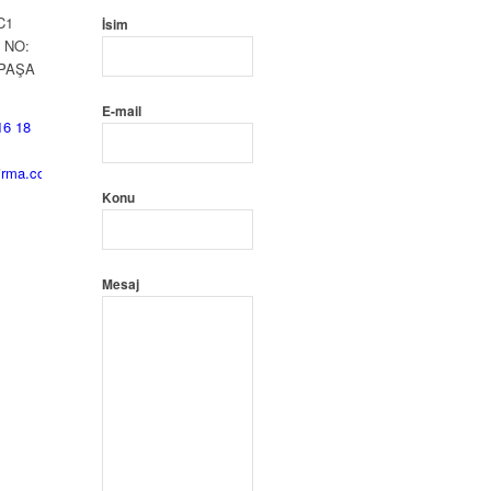
C1
İsim
 NO:
PAŞA
E-mail
16 18
irma.com
Konu
Mesaj