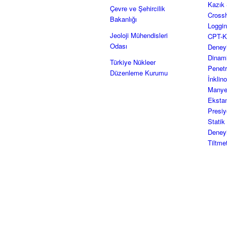
Kazık 
Çevre ve Şehircilik
Crossh
Bakanlığı
Loggi
Jeoloji Mühendisleri
CPT-K
Odası
Deney
Dinam
Türkiye Nükleer
Penetr
Düzenleme Kurumu
İnklin
Manye
Eksta
Presi
Stati
Deney
Tiltme