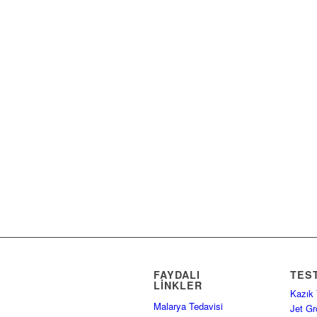
FAYDALI
TES
LINKLER
Kazık
Malarya Tedavisi
Jet Gr