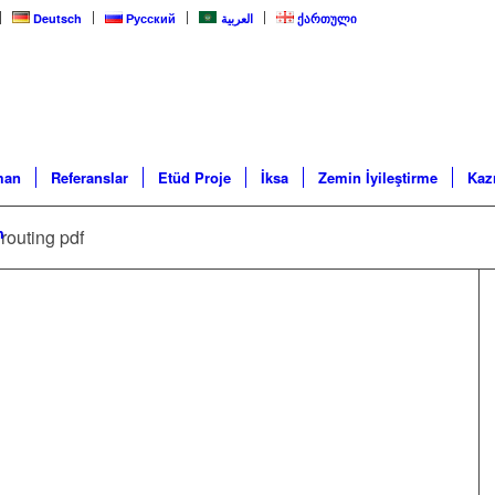
Deutsch
Русский
العربية
ქართული
man
Referanslar
Etüd Proje
İksa
Zemin İyileştirme
Kazı
m
grouting pdf