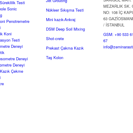
Jet Grouting
Süreklilik Testi
MEZARLIK SK. 
ole Sonic
Nükleer Sıkışma Testi
NO: 108 İÇ KAPI
ng
63 GAZİOSMAN
Mini kazık-Ankraj
oni Penotremetre
/ İSTANBUL
i
DSM Deep Soil Mixing
ik Koni
GSM: +90 533 6
Shot-crete
asyon Testi
67
ometre Deneyi
info@zeminarast
Prekast Çakma Kazık
tik
Taş Kolon
nsometre Deneyi
yometre Deneyi
k Kazık Çekme
i
tre