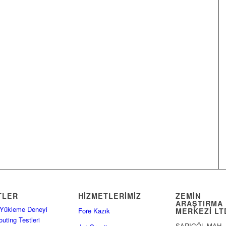
TLER
HİZMETLERİMİZ
ZEMIN
ARAŞTIRMA
 Yükleme Deneyi
MERKEZI LT
Fore Kazık
outing Testleri
SARIGÖL MAH.