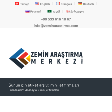
Türkçe
English
Français
Deutsch
Русский
العربية
ქართული
+90 533 616 18 67
info@zeminarastirma.com
Şunun için etiket arşivi: mini jet firmaları
Buradasınız:
Anasayfa
/
mini jet firmaları