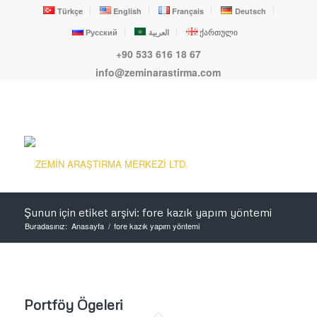
Türkçe
English
Français
Deutsch
Русский
العربية
ქართული
+90 533 616 18 67
info@zeminarastirma.com
Şunun için etiket arşivi: fore kazık yapım yöntemi
Buradasınız:
Anasayfa
/
fore kazık yapım yöntemi
Portföy Ögeleri