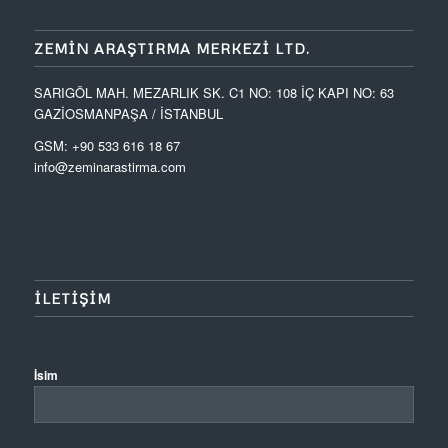
ZEMIN ARAŞTIRMA MERKEZI LTD.
SARIGÖL MAH. MEZARLIK SK. C1 NO: 108 İÇ KAPI NO: 63
GAZİOSMANPAŞA / İSTANBUL
GSM: +90 533 616 18 67
info@zeminarastirma.com
ILETIŞIM
İsim