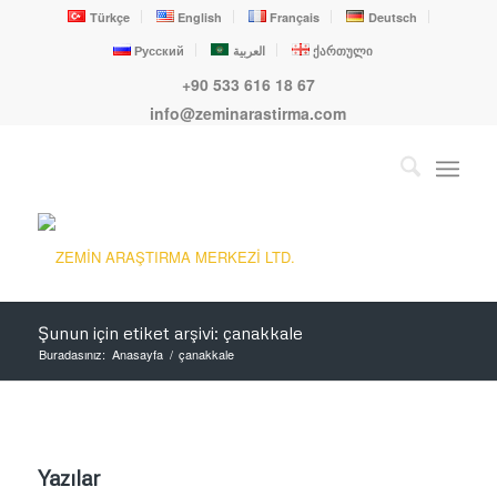
Türkçe
English
Français
Deutsch
Русский
العربية
ქართული
+90 533 616 18 67
info@zeminarastirma.com
Şunun için etiket arşivi: çanakkale
Buradasınız:
Anasayfa
/
çanakkale
Yazılar