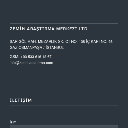
ZEMIN ARAŞTIRMA MERKEZI LTD.
SARIGÖL MAH. MEZARLIK SK. C1 NO: 108 İÇ KAPI NO: 63
GAZİOSMANPAŞA / İSTANBUL
GSM: +90 533 616 18 67
info@zeminarastirma.com
ILETIŞIM
İsim