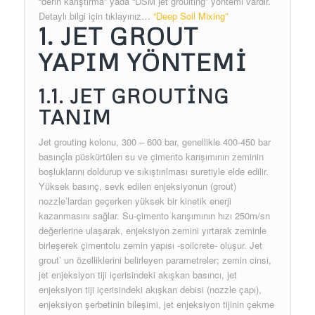
“derin karıştırma” yada “DSM jet grouiting” yöntemi vardır.
Detaylı bilgi için tıklayınız…
“Deep Soil Mixing”
1. JET GROUT
YAPIM YÖNTEMİ
1.1. JET GROUTİNG
TANIM
Jet grouting kolonu, 300 – 600 bar, genellikle 400-450 bar
basınçla püskürtülen su ve çimento karışımının zeminin
boşluklarını doldurup ve sıkıştırılması suretiyle elde edilir.
Yüksek basınç, sevk edilen enjeksiyonun (grout)
nozzle’lardan geçerken yüksek bir kinetik enerji
kazanmasını sağlar. Su-çimento karışımının hızı 250m/sn
değerlerine ulaşarak, enjeksiyon zemini yırtarak zeminle
birleşerek çimentolu zemin yapısı -soilcrete- oluşur. Jet
grout’ un özelliklerini belirleyen parametreler; zemin cinsi,
jet enjeksiyon tiji içerisindeki akışkan basıncı, jet
enjeksiyon tiji içerisindeki akışkan debisi (nozzle çapı),
enjeksiyon şerbetinin bileşimi, jet enjeksiyon tijinin çekme