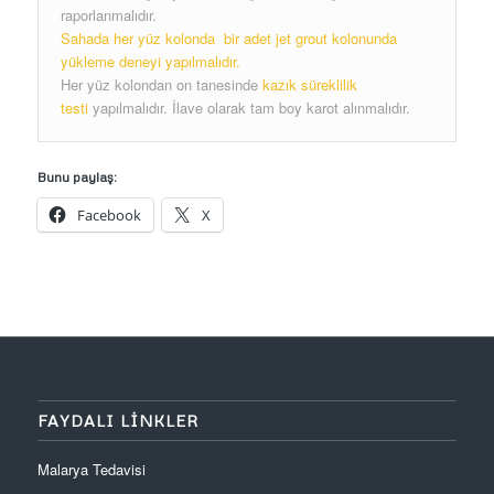
raporlanmalıdır.
Sahada her yüz kolonda bir adet jet grout kolonunda
yükleme deneyi yapılmalıdır.
Her yüz kolondan on tanesinde
kazık süreklilik
testi
yapılmalıdır. İlave olarak tam boy karot alınmalıdır.
Bunu paylaş:
Facebook
X
FAYDALI LINKLER
Malarya Tedavisi