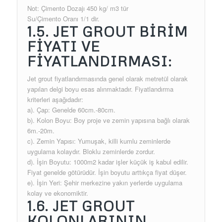
Not: Çimento Dozajı 450 kg/ m3 tür
Su/Çimento Oranı 1/1 dir.
1.5. JET GROUT BİRİM
FİYATI VE
FİYATLANDIRMASI:
Jet grout fiyatlandırmasında genel olarak metretül olarak
yapılan delgi boyu esas alınmaktadır. Fiyatlandırma
kriterleri aşağıdadır:
a). Çap: Genelde 60cm.-80cm.
b). Kolon Boyu: Boy proje ve zemin yapısına bağlı olarak
6m.-20m.
c). Zemin Yapısı: Yumuşak, killi kumlu zeminlerde
uygulama kolaydır. Bloklu zeminlerde zordur.
d). İşin Boyutu: 1000m2 kadar işler küçük iş kabul edilir.
Fiyat genelde götürüdür. İşin boyutu arttıkça fiyat düşer.
e). İşin Yeri: Şehir merkezine yakın yerlerde uygulama
kolay ve ekonomiktir.
1.6. JET GROUT
KOLONLARININ