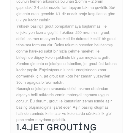
ucunun hemen arkasında bulunan 2.0mm – 2.5mm
çapındaki 2-4 adet nozzle ’ları taşıyan takıma çevirilir. Su/
çimento oranı genelde 1/1 dir ancak proje koşullarına göre
0,7 ye kadar inebilir.
Yüksek basınçlı grout pompalanmaya başlanması ile
enjeksiyon fazına geçilir. Takriben 250 m/sn hızlı grout,
delici takımın rotasyon hareketi ile dairesel kesitli bir grout
tabakası formunu alır. Delici takımın önceden belirlenmiş
dönme hareketi sabit bir hızla çekme hareketi ile
birleşince düşey kolon şeklinde bir yapı meydana gelir.
Zemine çimento enjeksiyonu istenilen, jet grout üst kotuna
kadar yapılır. Enjeksiyonun kinetik enerjisinden zarar
görmemek için, jet grout üst kotu her zaman yüzeyden
30cm aşağıda bırakılmalıdır.
Basınçlı enjeksiyon sırasında delici takımın etrafından
dışarıya belli miktarda zemin materyali taşması uygun
görülür. Bu durum, grout ile karıştırılan zemin içinde aşırı
basınç oluşmadığına işaret eder. Aşırı basınç oluşması
halinde zeminde kırılmalar ve kolonlarda süreksizlik gibi
problemler meydana gelebilir.
1.4.JET GROUTİNG