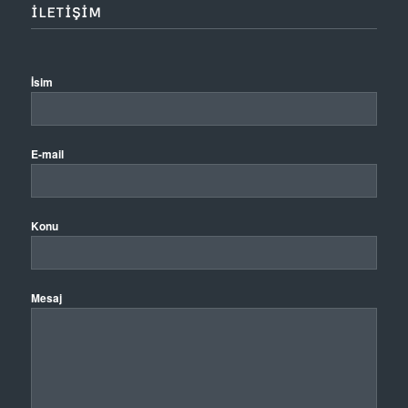
ILETIŞIM
İsim
E-mail
Konu
Mesaj