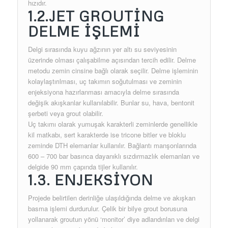
hızıdır.
1.2.JET GROUTİNG
DELME İŞLEMİ
Delgi sırasında kuyu ağzının yer altı su seviyesinin
üzerinde olması çalışabilme açısından tercih edilir. Delme
metodu zemin cinsine bağlı olarak seçilir. Delme işleminin
kolaylaştırılması, uç takımın soğutulması ve zeminin
enjeksiyona hazırlanması amacıyla delme sırasında
değişik akışkanlar kullanılabilir. Bunlar su, hava, bentonit
şerbeti veya grout olabilir.
Uç takımı olarak yumuşak karakterli zeminlerde genellikle
kil matkabı, sert karakterde ise tricone bitler ve bloklu
zeminde DTH elemanlar kullanılır. Bağlantı manşonlarında
600 – 700 bar basınca dayanıklı sızdırmazlık elemanları ve
delgide 90 mm çapında tijler kullanılır.
1.3. ENJEKSİYON
Projede belirtilen derinliğe ulaşıldığında delme ve akışkan
basma işlemi durdurulur. Çelik bir bilye grout borusuna
yollanarak groutun yönü ‘monitor’ diye adlandırılan ve delgi