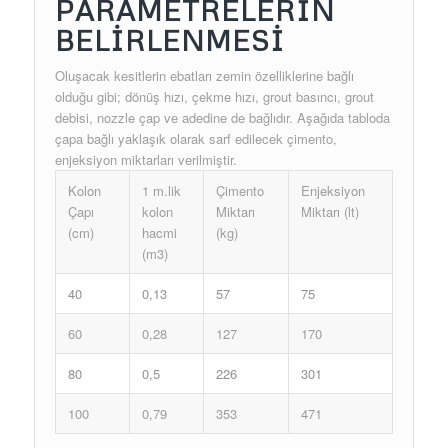
PARAMETRELERİN
BELİRLENMESİ
Oluşacak kesitlerin ebatları zemin özelliklerine bağlı
olduğu gibi; dönüş hızı, çekme hızı, grout basıncı, grout
debisi, nozzle çap ve adedine de bağlıdır. Aşağıda tabloda
çapa bağlı yaklaşık olarak sarf edilecek çimento,
enjeksiyon miktarları verilmiştir.
Kolon
1 m.lik
Çimento
Enjeksiyon
Çapı
kolon
Miktarı
Miktarı (lt)
(cm)
hacmi
(kg)
(m3)
40
0,13
57
75
60
0,28
127
170
80
0,5
226
301
100
0,79
353
471