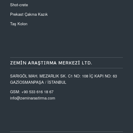
Shot-crete
Prekast Çakma Kazık
Taş Kolon
ZEMIN ARAŞTIRMA MERKEZI LTD.
SARIGÖL MAH. MEZARLIK SK. C1 NO: 108 İÇ KAPI NO: 63
GAZİOSMANPAŞA / İSTANBUL
GSM: +90 533 616 18 67
info@zeminarastirma.com