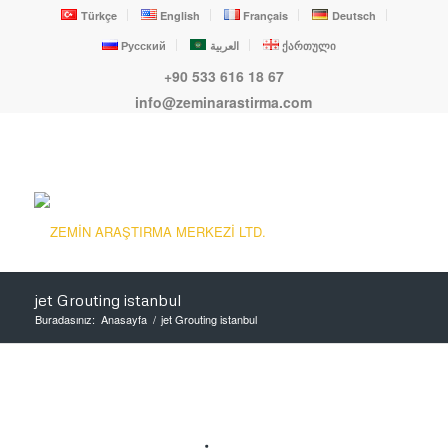
Türkçe
English
Français
Deutsch
Русский
العربية
ქართული
+90 533 616 18 67
info@zeminarastirma.com
jet Grouting istanbul
Buradasınız:
Anasayfa
/
jet Grouting istanbul