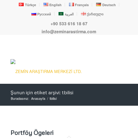
Türkçe
English
Français
Deutsch
Русский
العربية
ქართული
+90 533 616 18 67
info@zeminarastirma.com
Şunun için etiket arşivi: tbilisi
Buradasınız:
Anasayfa
/
tbilisi
Portföy Ögeleri