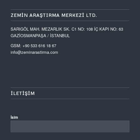
ZEMIN ARAŞTIRMA MERKEZI LTD.
SARIGÖL MAH. MEZARLIK SK. C1 NO: 108 İÇ KAPI NO: 63
GAZİOSMANPAŞA / İSTANBUL
GSM: +90 533 616 18 67
info@zeminarastirma.com
ILETIŞIM
İsim