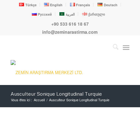
Türkçe
English
Français
Deutsch
Русский
العربية
ქართული
+90 533 616 18 67
info@zeminarastirma.com
Ausculteur Sonique Longitudinal Turquie
Vous êtes ici :
Accueil
/
Ausculteur Sonique Longitudinal Turquie