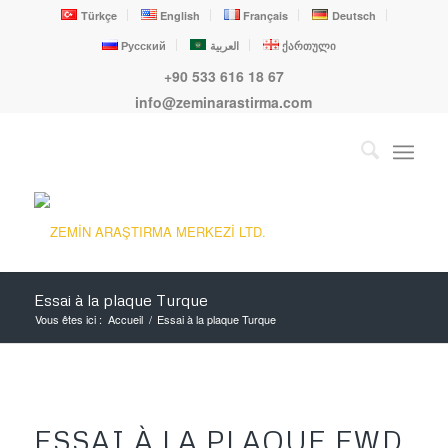
Türkçe
English
Français
Deutsch
Русский
العربية
ქართული
+90 533 616 18 67
info@zeminarastirma.com
Essai à la plaque Turque
Vous êtes ici :
Accueil
/
Essai à la plaque Turque
ESSAI À LA PLAQUE FWD