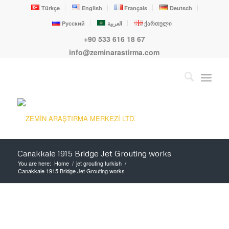
Türkçe
English
Français
Deutsch
Русский
العربية
ქართული
+90 533 616 18 67
info@zeminarastirma.com
Canakkale 1915 Bridge Jet Grouting works
You are here:
Home
/
jet grouting turkish
/
Canakkale 1915 Bridge Jet Grouting works
1
2
3