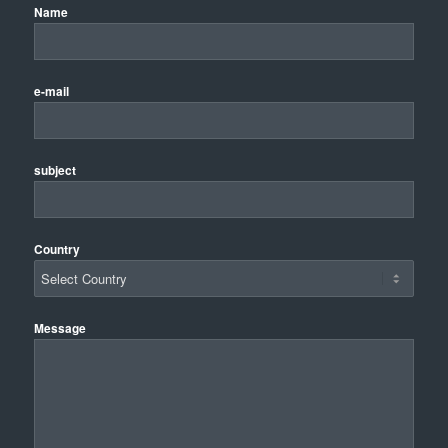
Name
e-mail
subject
Country
Message