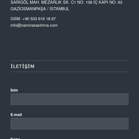
SARIGÖL MAH. MEZARLIK SK. C1 NO: 108 İÇ KAPI NO: 63
GAZİOSMANPAŞA / İSTANBUL
GSM: +90 533 616 18 67
info@zeminarastirma.com
ILETIŞIM
İsim
E-mail