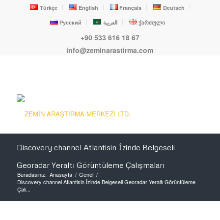
Türkçe
English
Français
Deutsch
Русский
العربية
ქართული
+90 533 616 18 67
info@zeminarastirma.com
Discovery channel Atlantisin İzinde Belgeseli
Georadar Yeraltı Görüntüleme Çalışmaları
Buradasınız:
Anasayfa
/
Genel
/
Discovery channel Atlantisin İzinde Belgeseli Georadar Yeraltı Görüntüleme
Çalı...