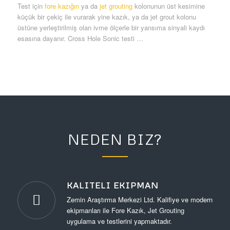
Test için
fore kazığın
ya da
jet grouting
kolonunun üst kesimine
küçük bir çekiç ile vurarak yine kazık, ya da jet grout kolonu
üstüne yerleştirilmiş olan ivme ölçerle bir yansıma sinyali kaydı
esasına dayanır. Cross Hole Sonic testi …
NEDEN BIZ?
KALITELI EKIPMAN
Zemin Araştırma Merkezi Ltd. Kalifiye ve modern
ekipmanları ile Fore Kazık, Jet Grouting
uygulama ve testlerini yapmaktadır.