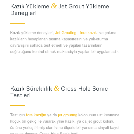
&
Kazık Yükleme
Jet Grout Yükleme
Deneyleri
Kazık yükleme deneyleri,
Jet Grouting
,
fore kazık
ve çakma
kazıkların hesaplanan taşıma kapasitesini ve yük-oturma
davranışını sahada test etmek ve yapılan tasarımların
doğruluğunu kontrol etmek maksadıyla yapılan bir uygulamadır.
&
Kazık Süreklilik
Cross Hole Sonic
Testleri
Test için
fore kazığın
ya da
jet grouting
kolonunun üst kesimine
küçük bir çekiç ile vurarak yine kazık, ya da jet grout kolonu
üstüne yerleştirilmiş olan ivme ölçerle bir yansıma sinyali kaydı
esasına dayanır. Cross Hole Sonic testi …