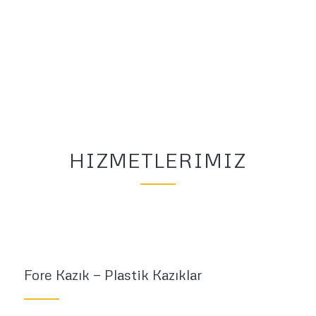
DAHA FAZLASI İÇIN
TEKLIF AL
TEKLİF AL
HIZMETLERIMIZ
Fore Kazık — Plastik Kazıklar