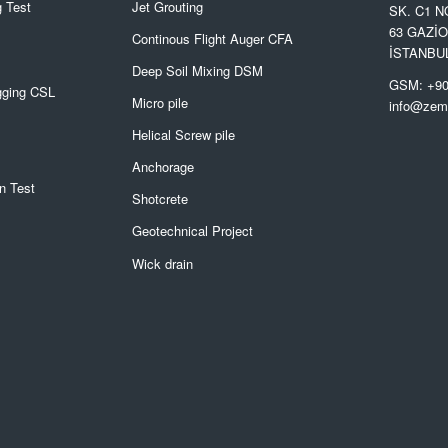
 Test
Jet Grouting
SK. C1 N
63 GAZİ
Continous Flight Auger CFA
İSTANBU
Deep Soil Mixing DSM
GSM: +90
gging CSL
Micro pile
info@zemi
Helical Screw pile
Anchorage
n Test
Shotcrete
Geotechnical Project
Wick drain