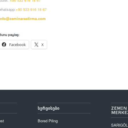
GSM:
+90 533 616 18 67
whatsapp:
+90 533 616 18 67
info@zeminarastirma.com
Bunu paylaş:
Facebook
X
ᲡᲔᲠᲕᲘᲡᲔᲑᲘ
ZEMIN
MERKEZ
est
Bored Piling
SARIGÖL