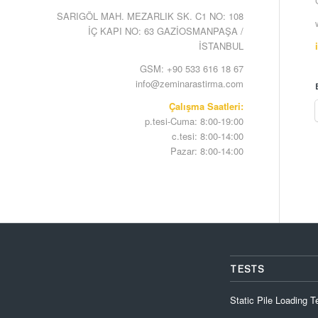
SARIGÖL MAH. MEZARLIK SK. C1 NO: 108
İÇ KAPI NO: 63 GAZİOSMANPAŞA /
İSTANBUL
GSM: +90 533 616 18 67
info@zeminarastirma.com
Çalışma Saatleri:
p.tesi-Cuma: 8:00-19:00
c.tesi: 8:00-14:00
Pazar: 8:00-14:00
TESTS
Static Pile Loading T