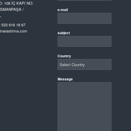
O: 108 İÇ KAPI NO:
OSMANPAŞA /
e-mail
L
 533 616 18 67
narastirma.com
subject
Country
Message