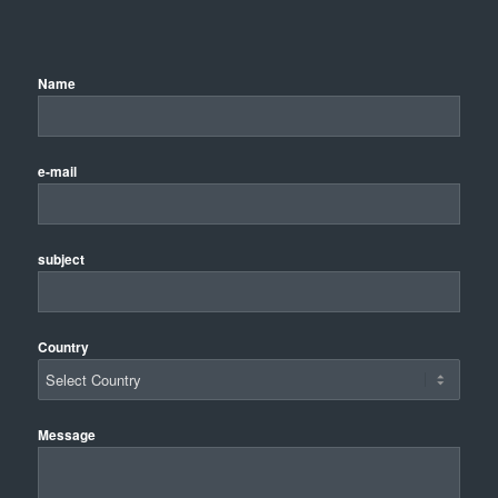
Name
e-mail
subject
Country
Message