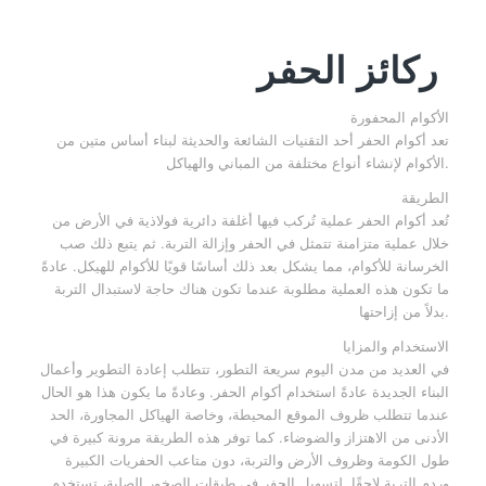
ركائز الحفر
الأكوام المحفورة
تعد أكوام الحفر أحد التقنيات الشائعة والحديثة لبناء أساس متين من
الأكوام لإنشاء أنواع مختلفة من المباني والهياكل.
الطريقة
تُعد أكوام الحفر عملية تُركب فيها أغلفة دائرية فولاذية في الأرض من
خلال عملية متزامنة تتمثل في الحفر وإزالة التربة. ثم يتبع ذلك صب
الخرسانة للأكوام، مما يشكل بعد ذلك أساسًا قويًا للأكوام للهيكل. عادةً
ما تكون هذه العملية مطلوبة عندما تكون هناك حاجة لاستبدال التربة
بدلاً من إزاحتها.
الاستخدام والمزايا
في العديد من مدن اليوم سريعة التطور، تتطلب إعادة التطوير وأعمال
البناء الجديدة عادةً استخدام أكوام الحفر. وعادةً ما يكون هذا هو الحال
عندما تتطلب ظروف الموقع المحيطة، وخاصة الهياكل المجاورة، الحد
الأدنى من الاهتزاز والضوضاء. كما توفر هذه الطريقة مرونة كبيرة في
طول الكومة وظروف الأرض والتربة، دون متاعب الحفريات الكبيرة
وردم التربة لاحقًا. لتسهيل الحفر في طبقات الصخور الصلبة، تستخدم